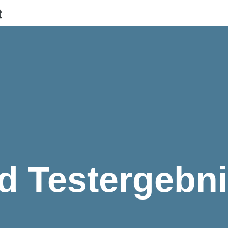
t
d Testergebn