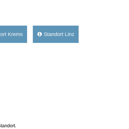
ort Krems
Standort Linz

tandort.